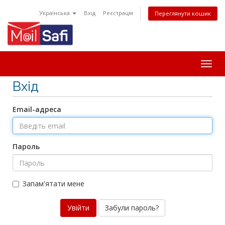
Українська
Вхід
Реєстрація
Переглянути кошик
Togg
navig
Вхід
Email-адреса
Пароль
Запам'ятати мене
Забули пароль?