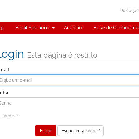
Portugu
ng
Email Solutions
Anúncios
Base de Conhecime
Login
Esta página é restrito
mail
enha
Lembrar
Esqueceu a senha?