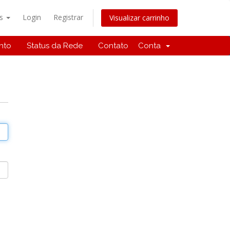
ês
Login
Registrar
Visualizar carrinho
nto
Status da Rede
Contato
Conta