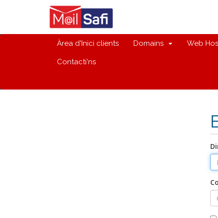
Àrea d'Inici clients
Domains
Web Hos
Contacti'ns
Di
C