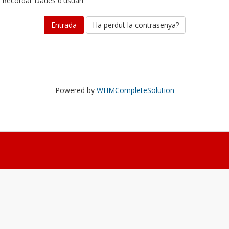
Recordar Dades d'usuari
Ha perdut la contrasenya?
Powered by
WHMCompleteSolution