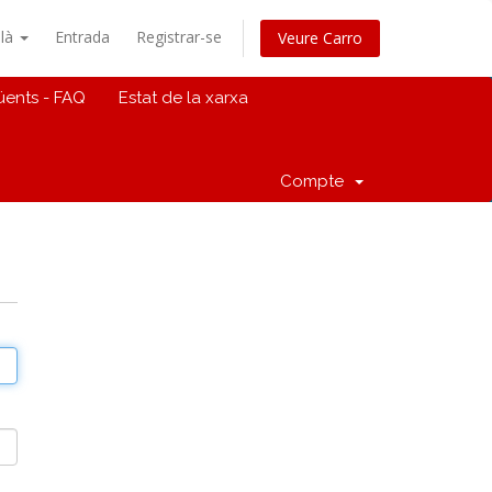
alà
Entrada
Registrar-se
Veure Carro
üents - FAQ
Estat de la xarxa
Compte