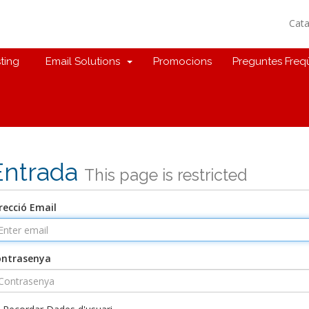
Cat
ting
Email Solutions
Promocions
Preguntes Freq
Entrada
This page is restricted
recció Email
ontrasenya