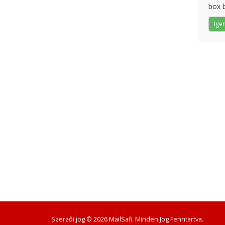
box b
Ige
Szerzői jog © 2026 MailSafi. Minden Jog Fenntartva.