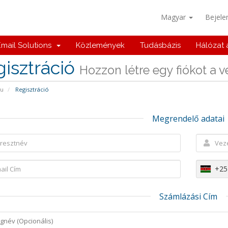
Magyar
Bejele
mail Solutions
Közlemények
Tudásbázis
Hálózat 
isztráció
Hozzon létre egy fiókot a vel
pu
Regisztráció
Megrendelő adatai
+25
Számlázási Cím