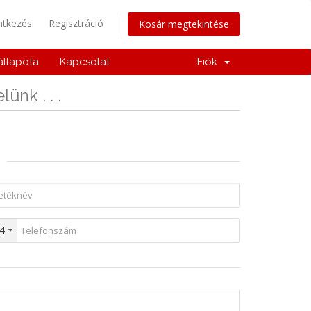
ntkezés
Regisztráció
Kosár megtekintése
állapota
Kapcsolat
Fiók
ünk . . .
4