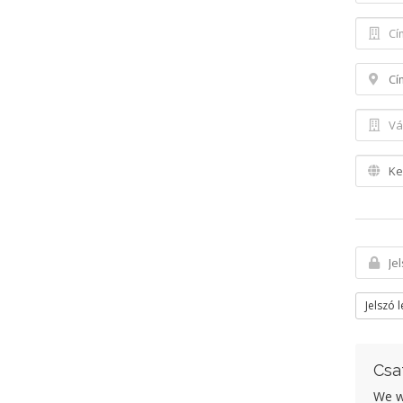
Jelszó 
Csa
We wo