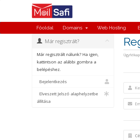
Főoldal
Domains
Web Hosting
E
Reg
Már regisztrált?
Már regisztrált nálunk? Ha igen,
Ügyfélka
kattintson az alábbi gombra a
belépéshez.
Bejelentkezés
Elveszett Jelszó alaphelyzetbe
állítása