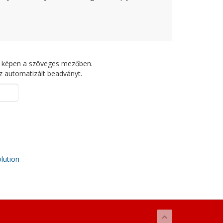
bbi képen a szöveges mezőben.
z automatizált beadványt.
ution