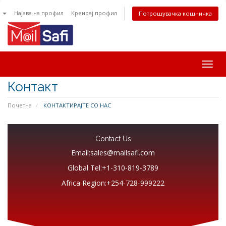
n
Најава на профил
Креирај профил
Потрошувачка кошничка
Togg
navig
Контакт
Почетна
КОНТАКТИРАЈТЕ СО НАС
Contact Us
Email:sales@mailsafi.com
Global Tel:+1-310-819-3789
Africa Region:+254-728-999222