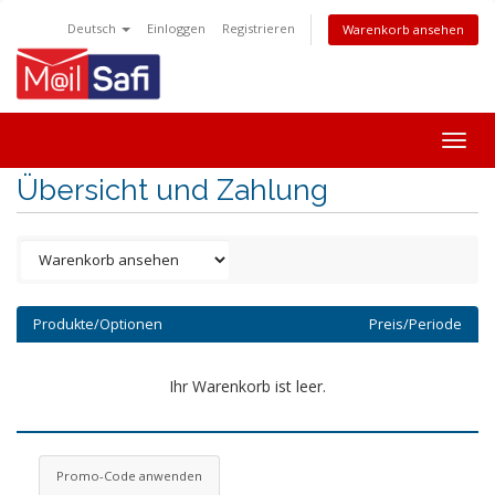
Deutsch
Einloggen
Registrieren
Warenkorb ansehen
Togg
navig
Übersicht und Zahlung
Produkte/Optionen
Preis/Periode
Ihr Warenkorb ist leer.
Promo-Code anwenden