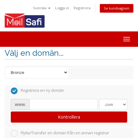
Svenska
Logga in
Registrera
Se kundvagnen
Togg
navig
Välj en domän...
Registrera en ny domän
www.
Kontrollera
Flytta/Transfer en domän från en annan registrar