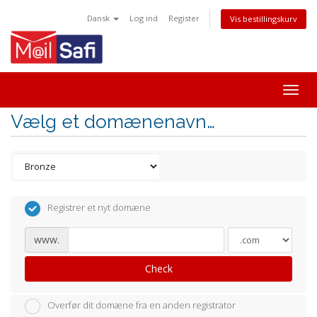
Dansk
Log ind
Register
Vis bestillingskurv
Togg
navig
Vælg et domænenavn…
Registrer et nyt domæne
www.
Check
Overfør dit domæne fra en anden registrator